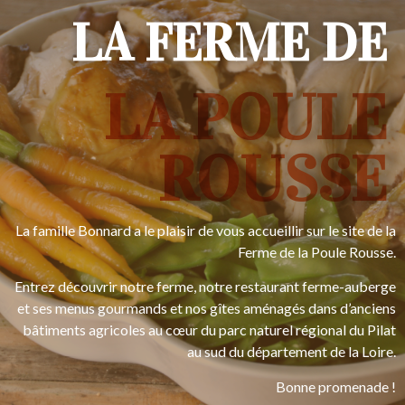
LA FERME DE
LA POULE
ROUSSE
La famille Bonnard a le plaisir de vous accueillir sur le site de la
Ferme de la Poule Rousse.
Entrez découvrir notre ferme, notre restaurant ferme-auberge
et ses menus gourmands et nos gîtes aménagés dans d’anciens
bâtiments agricoles au cœur du parc naturel régional du Pilat
au sud du département de la Loire.
Bonne promenade !