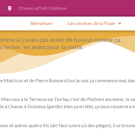
Chavas 42740 Doizieux
Bienvenue !
Les services de la Poule
comme si j’avais pas assez de boulot comme ça.
a ferme : en avant pour la visite.
e Matricon et de Pierre Bonnard (oui je sais ça commence mal, dans 
 Marcoux à la Terrasse sur Dorlay, c’est de l’histoire ancienne. Je 
ée à Chavas à Doizieux (gardez bien ça en tête, ça nous resservira 
s et autres quatre fils (ah! faut suivre y’a des pièges), il se trou