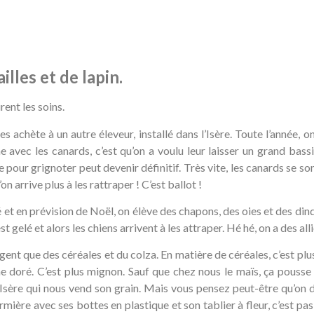
illes et de lapin.
rent les soins.
es achète à un autre éleveur, installé dans l’Isère. Toute l’année,
avec les canards, c’est qu’on a voulu leur laisser un grand bassi
pour grignoter peut devenir définitif. Très vite, les canards se sont
 arrive plus à les rattraper ! C’est ballot !
 et en prévision de Noël, on élève des chapons, des oies et des din
 gelé et alors les chiens arrivent à les attraper. Hé hé, on a des alli
ent que des céréales et du colza. En matière de céréales, c’est plus 
une doré. C’est plus mignon. Sauf que chez nous le maïs, ça pouss
l’Isère qui nous vend son grain. Mais vous pensez peut-être qu’on d
ermière avec ses bottes en plastique et son tablier à fleur, c’est 