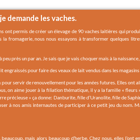
je demande les vaches.
ons ont permis de créer un élevage de 90 vaches laitières qui produi
ns la fromagerie, nous nous essayons à transformer quelques litr
peu près un par an. Je sais que je vais choquer mais à la naissance, 
oit engraissés pour faire des veaux de lait vendus dans les magasin
n pour servir de renouvellement pour les années futures. Elles ont a
n aime jouer à la filiation thématique, il y a la famille « fleurs », 
re précieuse » ça donne: Danburite, fille d’Uranolite, fille de Saphir
oser à nos amis internautes de participer à ce petit jeu du nom. M
rbe, beaucoup, mais alors beaucoup d’herbe. Chez nous, elles l’ont 